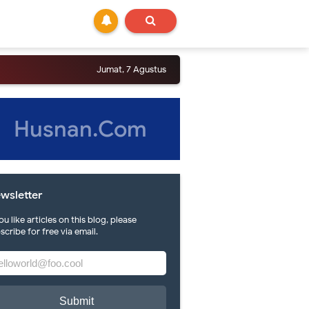
Jumat, 7 Agustus
Husnan.Com
wsletter
you like articles on this blog, please
scribe for free via email.