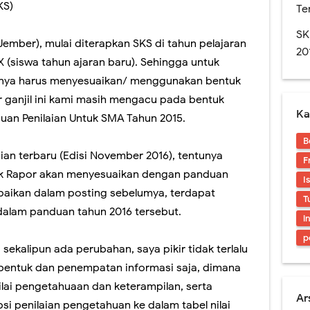
Rapor Untuk SKS, Perlu Dikoreksi Lagi.
KS)
Te
n SMA edisi November 2016. Layout Rapor Berubah Lagi, Iya Lagi
SK
Jember), mulai diterapkan SKS di tahun pelajaran
20
res. Sedikit Pendapat Saya Mengenai Pilgub DKI
 X (siswa tahun ajaran baru). Sehingga untuk
tunya harus menyesuaikan/ menggunakan bentuk
naan Soal-soal berbasis LMS di SMAN 1 Jember
 ganjil ini kami masih mengacu pada bentuk
Ka
uan Penilaian Untuk SMA Tahun 2015.
an Digital? Cobalah Aplikasi Qur'an Kemenag
B
ran Sekolah Kedinasan 2025 Mulai Dibuka, Cek Alur dan Persiapannya di Sini
an terbaru (Edisi November 2016), tentunya
F
tuk Rapor akan menyesuaikan dengan panduan
I
mpaikan dalam posting sebelumya, terdapat
T
alam panduan tahun 2016 tersebut.
i
p
sekalipun ada perubahan, saya pikir tidak terlalu
bentuk dan penempatan informasi saja, dimana
ilai pengetahuaan dan keterampilan, serta
Ar
i penilaian pengetahuan ke dalam tabel nilai