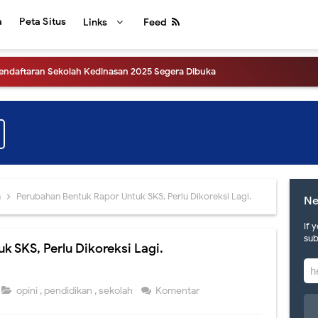
a
Peta Situs
Links
Feed
Pendaftaran Sekolah Kedinasan 2025 Segera Dibuka
gumuman Hasil UTBK SNBT 2025, Link dan Laman Mirrornya.
ensi Pers Pengumuman SNBT 2025
hat Pengumuman Hasil SNBP tahun 2025
tahun 2025, apa saja perubahannya?
h
Perubahan Bentuk Rapor Untuk SKS, Perlu Dikoreksi Lagi.
Ne
tinggalan, hari ini akan diluncurkan sistem SNPMB 2025
If 
sub
 SKS, Perlu Dikoreksi Lagi.
uran Erapor SMA versi 2024 dari Direktorat SMA Kemdikbud
gumuman Hasil UTBK SNBT 2024, Link dan Jadwalnya
opini
,
pendidikan
,
sekolah
Komentar
 Tahun 2024, yuk intip informasinya.