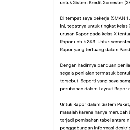
Perubahan Bentuk 
untuk Sistem Kredit Semester (S
Panduan Penilaia
Di tempat saya bekerja (SMAN 1 
Pilkada Rasa Pilp
ini, tepatnya untuk tingkat kelas
urusan Rapor pada kelas X ten
Pelatihan Penggu
Rapor untuk SKS. Untuk semester
Rapor yang tertuang dalam Pand
Ragu dengan Qur'
Hari Ini Pendafta
Dengan hadirnya panduan penilai
segala penilaian termasuk ben
tersebut. Seperti yang saya sa
perubahan dalam Layout Rapor d
Untuk Rapor dalam Sistem Paket, 
masalah karena hanya merubah 
terjadi pemisahan tabel antara n
penggabungan informasi deskrips