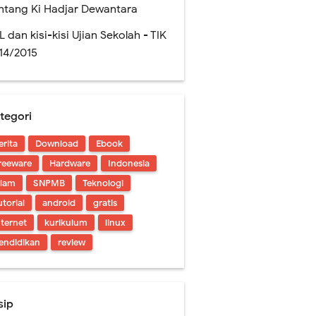
ntang Ki Hadjar Dewantara
L dan kisi-kisi Ujian Sekolah - TIK
14/2015
tegori
erita
Download
Ebook
!
reeware
Hardware
Indonesia
slam
SNPMB
Teknologi
utorial
android
gratis
nternet
kurikulum
linux
endidikan
review
sip