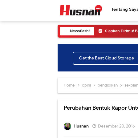
Tentang Say
Newsflash!
Siapkan Dirimu! 
Cara Melihat Pen
Yuk ikuti Konfer
Get the Best Cloud Storage
Simak Cara Meli
Informasi SNPMB 
Home
opini
pendidikan
sekola
Jangan sampai ke
Perubahan Bentuk Rapor Untuk
Yuk Ikuti Pelunc
Cara Melihat Pen
Husnan
Desember 20, 2016
Peluncuran SNPMB