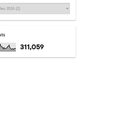
ats
311,059