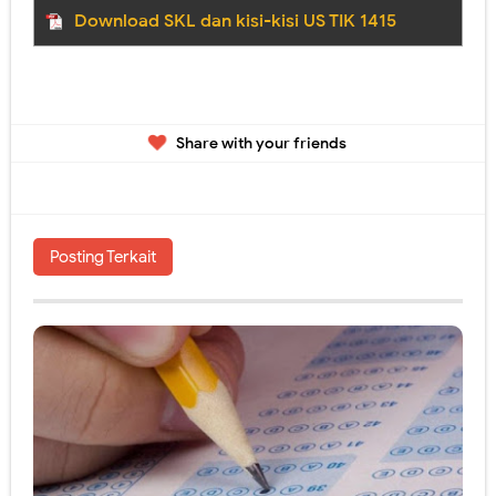
Download SKL dan kisi-kisi US TIK 1415
Panduan Penilaian SMA edisi November 2016. Layout Rapor Berubah Lagi, Iya Lagi
Pilkada Rasa Pilpres. Sedikit Pendapat Saya Mengenai Pilgub DKI
Pelatihan Penggunaan Soal-soal berbasis LMS di SMAN 1 Jember
Share with your friends
Ragu dengan Qur'an Digital? Cobalah Aplikasi Qur'an Kemenag
Kamis, 6 Agustus
Posting Terkait