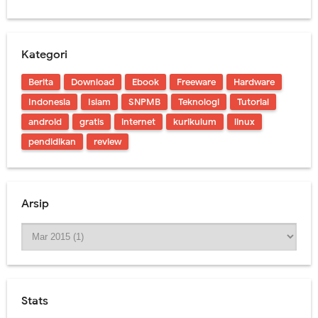
Kategori
Berita
Download
Ebook
Freeware
Hardware
Indonesia
Islam
SNPMB
Teknologi
Tutorial
android
gratis
internet
kurikulum
linux
pendidikan
review
Arsip
Stats