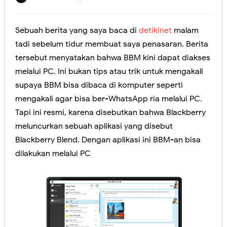
Jangan lewatkan! Pendaftaran Sekolah Kedinasan tahun 2023 akan Segera Dibuka
Sebuah berita yang saya baca di
detikinet
malam
Yuk! Simak Cara Melihat Pengumuman Hasil SNBP 2023
tadi sebelum tidur membuat saya penasaran. Berita
Panduan Pemilihan Mata Pelajaran Pilihan pada Kurikulum Merdeka
tersebut menyatakan bahwa BBM kini dapat diakses
melalui PC. Ini bukan tips atau trik untuk mengakali
Ada yang Berbeda dengan PDSS Tahun 2021
supaya BBM bisa dibaca di komputer seperti
Video Penjelasan dan Simulasi AKM Dengan Model MSAT
mengakali agar bisa ber-WhatsApp ria melalui PC.
Tapi ini resmi, karena disebutkan bahwa Blackberry
Sosialisasi Asesmen Nasional SMA Negeri Kabupaten Jember
meluncurkan sebuah aplikasi yang disebut
Peresmian Kebijakan Bantuan Kuota Internet Kemdikbud Tahun 2020
Blackberry Blend. Dengan aplikasi ini BBM-an bisa
dilakukan melalui PC
Fitur Baru Google Meet dan Classroom (Coming soon)
Pelatihan Pelaksanaan USBN SMA Tahun 2019
Workshop Membangun LMS Sekolah MKKS SMA Negeri Kab. Jember Th. 2017
Perubahan Bentuk Rapor Untuk SKS, Perlu Dikoreksi Lagi.