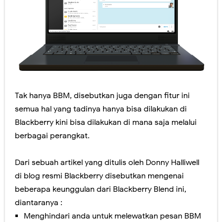
Panduan Penilaian SMA edisi November 2016. Layout Rapor Berubah Lagi, Iya Lagi
Pilkada Rasa Pilpres. Sedikit Pendapat Saya Mengenai Pilgub DKI
Pelatihan Penggunaan Soal-soal berbasis LMS di SMAN 1 Jember
Ragu dengan Qur'an Digital? Cobalah Aplikasi Qur'an Kemenag
Tak hanya BBM, disebutkan juga dengan fitur ini
Hari Ini Pendaftaran Sekolah Kedinasan 2025 Mulai Dibuka, Cek Alur dan Persiapannya di Sini!
semua hal yang tadinya hanya bisa dilakukan di
Jumat, 7 Agustus
Blackberry kini bisa dilakukan di mana saja melalui
berbagai perangkat.
Dari sebuah artikel yang ditulis oleh Donny Halliwell
di blog resmi Blackberry disebutkan mengenai
beberapa keunggulan dari Blackberry Blend ini,
diantaranya :
Menghindari anda untuk melewatkan pesan BBM