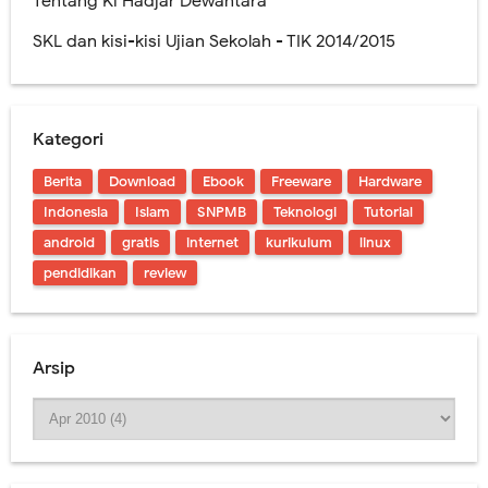
Tentang Ki Hadjar Dewantara
SKL dan kisi-kisi Ujian Sekolah - TIK 2014/2015
Kategori
Berita
Download
Ebook
Freeware
Hardware
Indonesia
Islam
SNPMB
Teknologi
Tutorial
android
gratis
internet
kurikulum
linux
pendidikan
review
Arsip