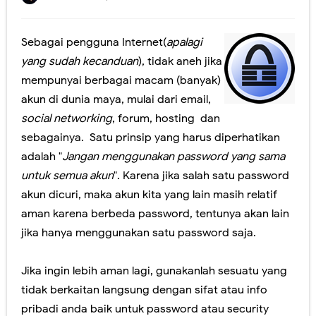
Jangan lewatkan! Pendaftaran Sekolah Kedinasan tahun 2023 akan Segera Dibuka
Sebagai pengguna Internet(
apalagi
Yuk! Simak Cara Melihat Pengumuman Hasil SNBP 2023
yang sudah kecanduan
), tidak aneh jika
Panduan Pemilihan Mata Pelajaran Pilihan pada Kurikulum Merdeka
mempunyai berbagai macam (banyak)
akun di dunia maya, mulai dari email,
Ada yang Berbeda dengan PDSS Tahun 2021
social networking
, forum, hosting dan
Video Penjelasan dan Simulasi AKM Dengan Model MSAT
sebagainya. Satu prinsip yang harus diperhatikan
adalah "
Jangan menggunakan password yang sama
Sosialisasi Asesmen Nasional SMA Negeri Kabupaten Jember
untuk semua akun
". Karena jika salah satu password
Peresmian Kebijakan Bantuan Kuota Internet Kemdikbud Tahun 2020
akun dicuri, maka akun kita yang lain masih relatif
aman karena berbeda password, tentunya akan lain
Fitur Baru Google Meet dan Classroom (Coming soon)
jika hanya menggunakan satu password saja.
Pelatihan Pelaksanaan USBN SMA Tahun 2019
Jika ingin lebih aman lagi, gunakanlah sesuatu yang
Workshop Membangun LMS Sekolah MKKS SMA Negeri Kab. Jember Th. 2017
tidak berkaitan langsung dengan sifat atau info
pribadi anda baik untuk password atau security
Perubahan Bentuk Rapor Untuk SKS, Perlu Dikoreksi Lagi.