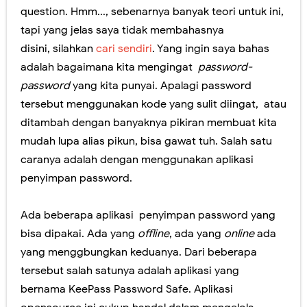
question. Hmm..., sebenarnya banyak teori untuk ini,
Panduan Penilaian SMA edisi November 2016. Layout Rapor Berubah Lagi, Iya Lagi
tapi yang jelas saya tidak membahasnya
disini, silahkan
cari sendiri
. Yang ingin saya bahas
Pilkada Rasa Pilpres. Sedikit Pendapat Saya Mengenai Pilgub DKI
adalah bagaimana kita mengingat
password-
Pelatihan Penggunaan Soal-soal berbasis LMS di SMAN 1 Jember
password
yang kita punyai. Apalagi password
tersebut menggunakan kode yang sulit diingat, atau
Ragu dengan Qur'an Digital? Cobalah Aplikasi Qur'an Kemenag
ditambah dengan banyaknya pikiran membuat kita
Hari Ini Pendaftaran Sekolah Kedinasan 2025 Mulai Dibuka, Cek Alur dan Persiapannya di Sini!
mudah lupa alias pikun, bisa gawat tuh. Salah satu
caranya adalah dengan menggunakan aplikasi
Sabtu, 8 Agustus
penyimpan password.
Ada beberapa aplikasi penyimpan password yang
bisa dipakai. Ada yang
offline
, ada yang
online
ada
yang menggbungkan keduanya. Dari beberapa
tersebut salah satunya adalah aplikasi yang
bernama KeePass Password Safe. Aplikasi