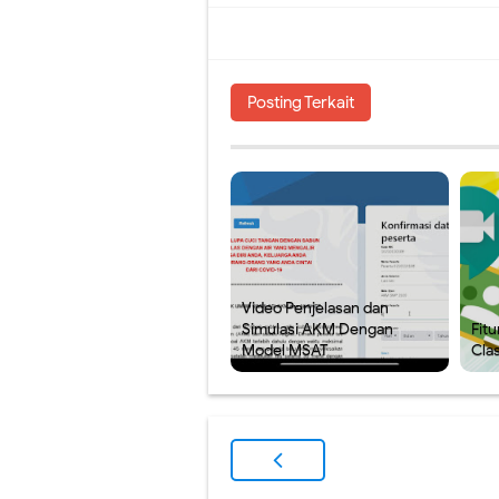
Posting Terkait
Video Penjelasan dan
Simulasi AKM Dengan
Fit
Model MSAT
Cla