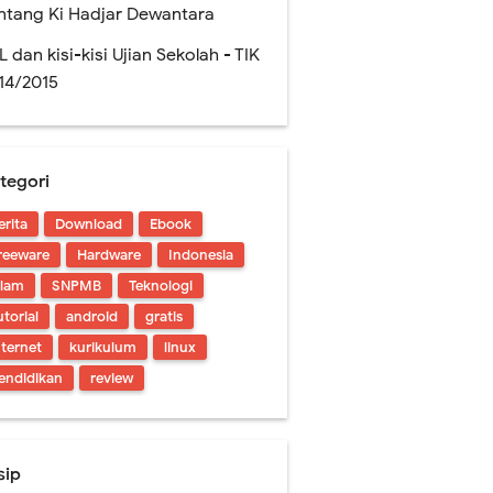
ntang Ki Hadjar Dewantara
L dan kisi-kisi Ujian Sekolah - TIK
14/2015
tegori
erita
Download
Ebook
!
reeware
Hardware
Indonesia
slam
SNPMB
Teknologi
utorial
android
gratis
nternet
kurikulum
linux
endidikan
review
sip