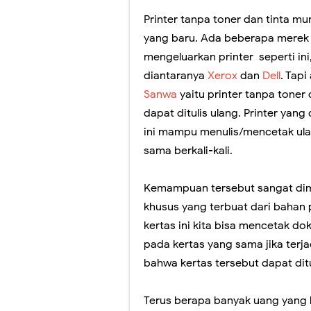
Printer tanpa toner dan tinta m
Jangan lewatkan!
yang baru. Ada beberapa merek 
Yuk! Simak Cara
mengeluarkan printer seperti ini
diantaranya
Xerox
dan
Dell
. Tapi
Panduan Pemiliha
Sanwa
yaitu printer tanpa toner 
Ada yang Berbed
dapat ditulis ulang. Printer yang
ini mampu menulis/mencetak ula
Video Penjelasa
sama berkali-kali.
Sosialisasi Ases
Kemampuan tersebut sangat dima
Peresmian Kebija
khusus yang terbuat dari bahan p
kertas ini kita bisa mencetak d
Fitur Baru Googl
pada kertas yang sama jika terj
Pelatihan Pelaks
bahwa kertas tersebut dapat ditu
Workshop Memban
Terus berapa banyak uang yang h