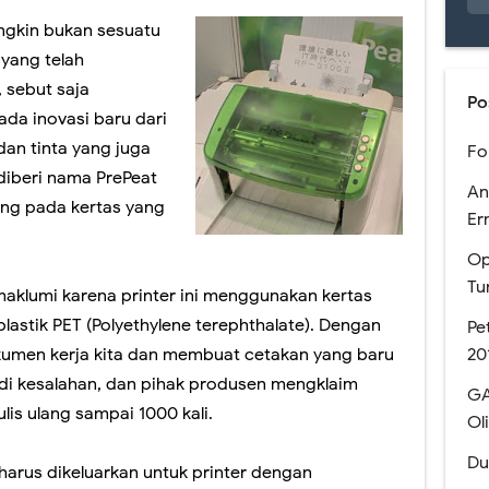
ungkin bukan sesuatu
 Pendaftaran Sekolah Kedinasan tahun 2023 akan Segera Dibuka
yang telah
 Melihat Pengumuman Hasil SNBP 2023
, sebut saja
Po
 ada inovasi baru dari
n Mata Pelajaran Pilihan pada Kurikulum Merdeka
dan tinta yang juga
Fo
a dengan PDSS Tahun 2021
 diberi nama PrePeat
An
ng pada kertas yang
n dan Simulasi AKM Dengan Model MSAT
Er
Op
men Nasional SMA Negeri Kabupaten Jember
Tu
klumi karena printer ini menggunakan kertas
kan Bantuan Kuota Internet Kemdikbud Tahun 2020
lastik PET (Polyethylene terephthalate). Dengan
Pe
20
okumen kerja kita dan membuat cetakan yang baru
e Meet dan Classroom (Coming soon)
adi kesalahan, dan pihak produsen mengklaim
GA
anaan USBN SMA Tahun 2019
lis ulang sampai 1000 kali.
Ol
gun LMS Sekolah MKKS SMA Negeri Kab. Jember Th. 2017
Du
arus dikeluarkan untuk printer dengan