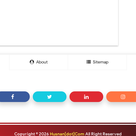
About
Sitemap
Copyright ©
2026
Husnan[dot]Com
All Right Reserved