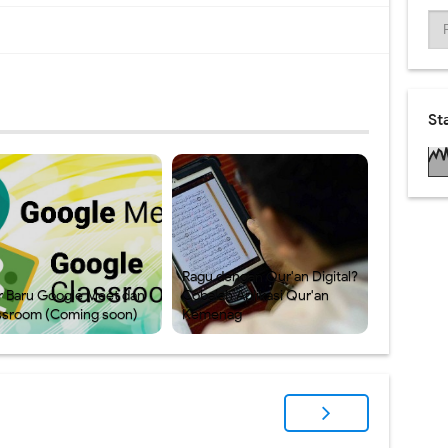
St
Ragu dengan Qur'an Digital?
ur Baru Google Meet dan
Cobalah Aplikasi Qur'an
ssroom (Coming soon)
Kemenag