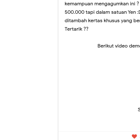
Perubahan Bentuk 
kemampuan mengagumkan ini ? T
500.000 tapi dalam satuan Yen :D 
Panduan Penilaia
ditambah kertas khusus yang ber
Pilkada Rasa Pilp
Tertarik ??
Pelatihan Penggu
Berikut video dem
Ragu dengan Qur'
Hari Ini Pendafta