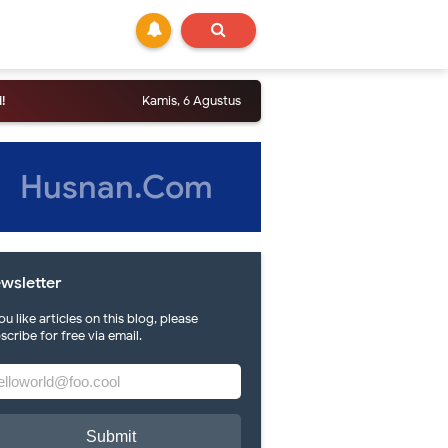
Kamis, 6 Agustus
Husnan.Com
wsletter
you like articles on this blog, please
scribe for free via email.