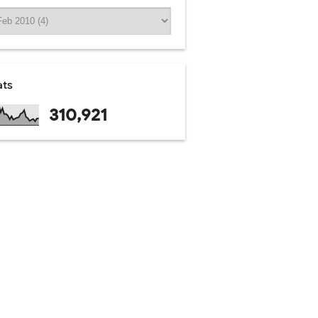
ats
310,921