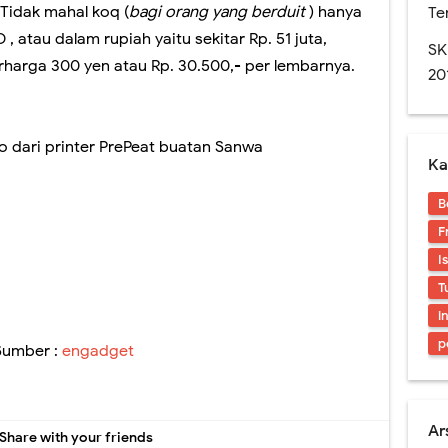
Rapor Untuk SKS, Perlu Dikoreksi Lagi.
idak mahal koq (
bagi orang yang berduit
) hanya
Te
, atau dalam rupiah yaitu sekitar Rp. 51 juta,
n SMA edisi November 2016. Layout Rapor Berubah Lagi, Iya Lagi
SK
harga 300 yen atau Rp. 30.500,- per lembarnya.
20
res. Sedikit Pendapat Saya Mengenai Pilgub DKI
naan Soal-soal berbasis LMS di SMAN 1 Jember
o dari printer PrePeat buatan Sanwa
Ka
an Digital? Cobalah Aplikasi Qur'an Kemenag
B
ran Sekolah Kedinasan 2025 Mulai Dibuka, Cek Alur dan Persiapannya di Sini
F
I
T
i
p
Sumber :
engadget
Ar
Share with your friends