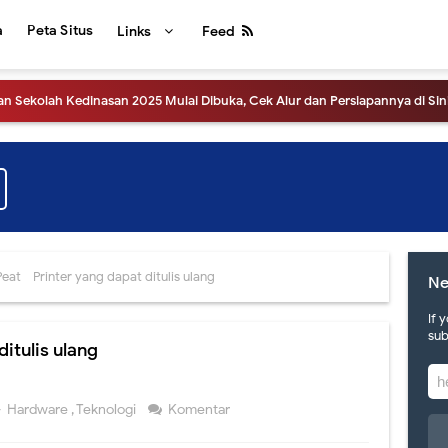
a
Peta Situs
Links
Feed
Pendaftaran Sekolah Kedinasan 2025 Segera Dibuka
gumuman Hasil UTBK SNBT 2025, Link dan Laman Mirrornya.
ensi Pers Pengumuman SNBT 2025
hat Pengumuman Hasil SNBP tahun 2025
tahun 2025, apa saja perubahannya?
eat - Printer yang dapat ditulis ulang
Ne
tinggalan, hari ini akan diluncurkan sistem SNPMB 2025
If 
sub
ditulis ulang
uran Erapor SMA versi 2024 dari Direktorat SMA Kemdikbud
gumuman Hasil UTBK SNBT 2024, Link dan Jadwalnya
Hardware
,
Teknologi
Komentar
 Tahun 2024, yuk intip informasinya.