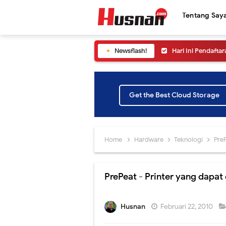
Tentang Say
Newsflash!
Siapkan Dirimu! 
Cara Melihat Pen
Yuk ikuti Konfer
Get the Best Cloud Storage
Simak Cara Meli
Informasi SNPMB 
Home
Hardware
Teknologi
PreP
Jangan sampai ke
PrePeat - Printer yang dapat 
Yuk Ikuti Pelunc
Cara Melihat Pen
Husnan
Februari 22, 2010
Peluncuran SNPMB