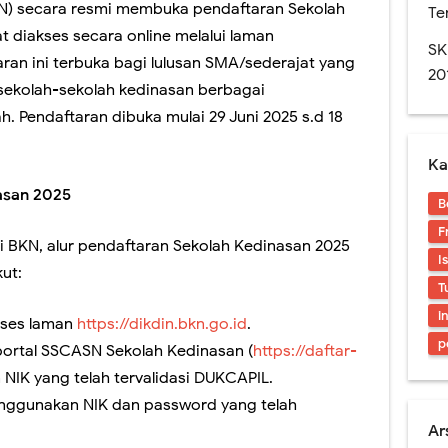
ran Sekolah Kedinasan 2025 Mulai Dibuka, Cek Alur dan Persiapannya di Sini
) secara resmi membuka pendaftaran Sekolah
Te
 diakses secara online melalui laman
Pendaftaran Sekolah Kedinasan 2025 Segera Dibuka
SK
aran ini terbuka bagi lulusan SMA/sederajat yang
20
gumuman Hasil UTBK SNBT 2025, Link dan Laman Mirrornya.
 sekolah-sekolah kedinasan berbagai
 Pendaftaran dibuka mulai 29 Juni 2025 s.d 18
ensi Pers Pengumuman SNBT 2025
Ka
hat Pengumuman Hasil SNBP tahun 2025
asan 2025
B
tahun 2025, apa saja perubahannya?
F
i BKN, alur pendaftaran Sekolah Kedinasan 2025
I
kut:
T
i
ses laman
https://dikdin.bkn.go.id
.
p
ortal SSCASN Sekolah Kedinasan (
https://daftar-
 NIK yang telah tervalidasi DUKCAPIL.
nggunakan NIK dan password yang telah
Ar