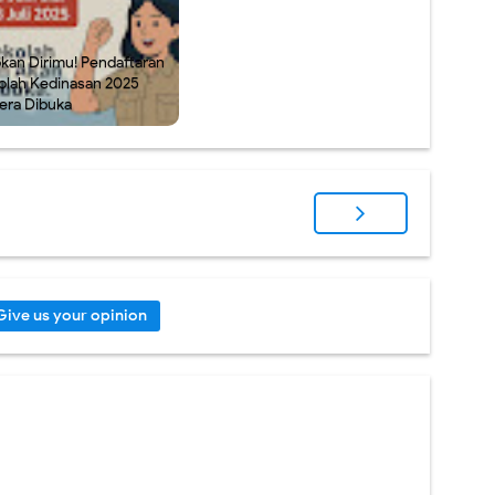
pkan Dirimu! Pendaftaran
olah Kedinasan 2025
era Dibuka
Give us your opinion