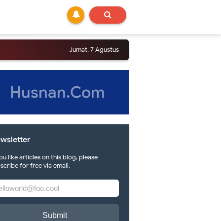
Jumat, 7 Agustus
Husnan.Com
wsletter
you like articles on this blog, please
scribe for free via email.