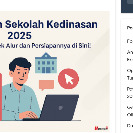
men Nasional SMA Negeri Kabupaten Jember
kan Bantuan Kuota Internet Kemdikbud Tahun 2020
Po
e Meet dan Classroom (Coming soon)
Fo
anaan USBN SMA Tahun 2019
An
gun LMS Sekolah MKKS SMA Negeri Kab. Jember Th. 2017
Er
Op
Rapor Untuk SKS, Perlu Dikoreksi Lagi.
Tu
n SMA edisi November 2016. Layout Rapor Berubah Lagi, Iya Lagi
Pe
20
res. Sedikit Pendapat Saya Mengenai Pilgub DKI
GA
naan Soal-soal berbasis LMS di SMAN 1 Jember
Ol
an Digital? Cobalah Aplikasi Qur'an Kemenag
Du