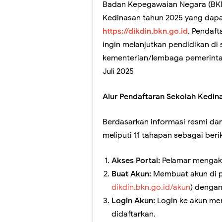
Hari Ini Pendafta
Badan Kepegawaian Negara (BKN
Kedinasan tahun 2025 yang dapat
Siapkan Dirimu! 
https://dikdin.bkn.go.id
. Pendaft
Cara Melihat Pen
ingin melanjutkan pendidikan di
kementerian/lembaga pemerintah.
Yuk ikuti Konfer
Juli 2025
Simak Cara Meli
Alur Pendaftaran Sekolah Kedin
Informasi SNPMB 
Berdasarkan informasi resmi dar
meliputi 11 tahapan sebagai beri
Akses Portal:
Pelamar mengak
Buat Akun:
Membuat akun di p
dikdin.bkn.go.id/akun
) dengan
Login Akun:
Login ke akun me
didaftarkan.