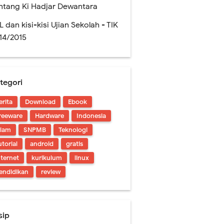
!
ntang Ki Hadjar Dewantara
L dan kisi-kisi Ujian Sekolah - TIK
14/2015
tegori
erita
Download
Ebook
reeware
Hardware
Indonesia
slam
SNPMB
Teknologi
utorial
android
gratis
nternet
kurikulum
linux
endidikan
review
sip