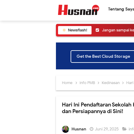
Tentang Say
Newsflash!
Jangan sampai ke
Yuk Ikuti Pelunc
Cara Melihat Pen
Get the Best Cloud Storage
Peluncuran SNPMB
Jangan lewatkan!
Home
info PMB
Kedinasan
Hari I
Yuk! Simak Cara
Hari Ini Pendaftaran Sekolah
Panduan Pemiliha
dan Persiapannya di Sini!
Ada yang Berbed
Husnan
Juni 29, 2025
in
Video Penjelasa