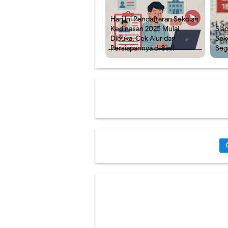
Hari Ini Pendaftaran Sekolah
Kedinasan 2025 Mulai
Sia
Dibuka, Cek Alur dan
Sek
Persiapannya di Sini!
Seg