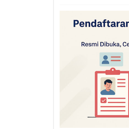
Sosialisasi Ases
Peresmian Kebija
Fitur Baru Googl
Pelatihan Pelaks
Workshop Memban
Perubahan Bentuk 
Panduan Penilaia
Pilkada Rasa Pilp
Pelatihan Penggu
Ragu dengan Qur'