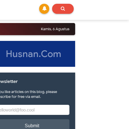
Kamis, 6 Agustus
Husnan.Com
wsletter
you like articles on this blog, please
scribe for free via email.