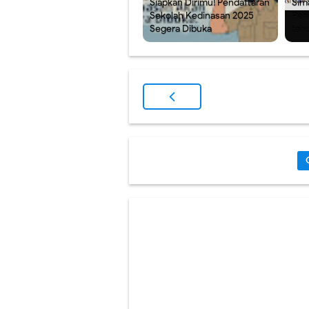
Siapkan Dirimu! Pendaftaran
Sim
Sekolah Kedinasan 2025
Pen
Segera Dibuka
tah