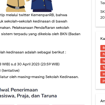
Rapor Untuk SKS, Perlu Dikoreksi Lagi.
Te
n SMA edisi November 2016. Layout Rapor Berubah Lagi, Iya Lagi
SK
tip melalui twitter KemenpanRB, bahwa
20
res. Sedikit Pendapat Saya Mengenai Pilgub DKI
tuk sekolah-sekolah kedinasan di bawah
nakan. Pelaksanaan Pendaftaran sekolah
naan Soal-soal berbasis LMS di SMAN 1 Jember
i sistem terpadu yang dikelola oleh BKN (Badan
Ka
an Digital? Cobalah Aplikasi Qur'an Kemenag
B
ran Sekolah Kedinasan 2025 Mulai Dibuka, Cek Alur dan Persiapannya di Sini
ah kedinasan adalah sebagai berikut :
F
I
23 WIB) s.d 30 April 2023 (23:59 WIB)
T
 (tentative)
i
diatur oleh masing-masing Sekolah Kedinasan.
p
Ar