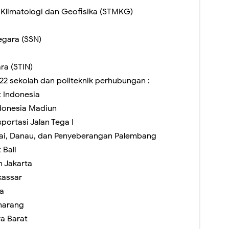
 Klimatologi dan Geofisika (STMKG)
egara (SSN)
ra (STIN)
 22 sekolah dan politeknik perhubungan :
t Indonesia
ndonesia Madiun
portasi Jalan Tega I
ngai, Danau, dan Penyeberangan Palembang
 Bali
n Jakarta
kassar
ya
emarang
ra Barat