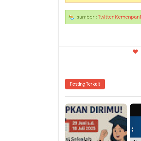
sumber :
Twitter Kemenpan
Posting Terkait