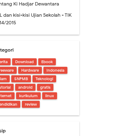
ntang Ki Hadjar Dewantara
L dan kisi-kisi Ujian Sekolah - TIK
14/2015
tegori
erita
Download
Ebook
!
reeware
Hardware
Indonesia
slam
SNPMB
Teknologi
utorial
android
gratis
nternet
kurikulum
linux
endidikan
review
sip