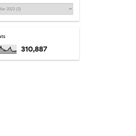
ats
310,887