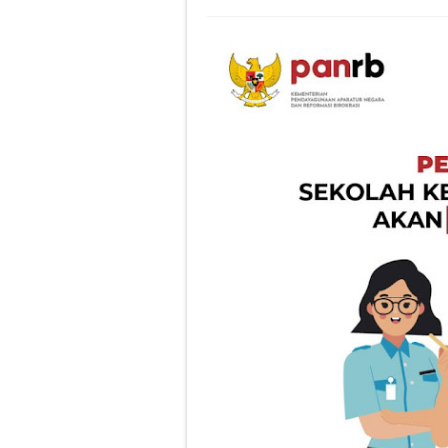
Jangan lewatkan!
Yuk! Simak Cara
Panduan Pemiliha
Ada yang Berbed
Video Penjelasa
Sosialisasi Ases
Peresmian Kebija
Fitur Baru Googl
Pelatihan Pelaks
Workshop Memban