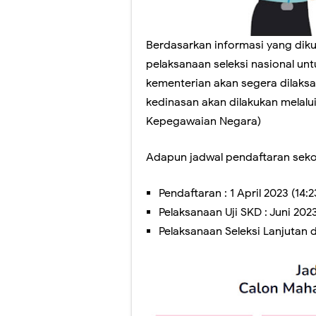
Perubahan Bentuk 
Panduan Penilaia
Berdasarkan informasi yang diku
Pilkada Rasa Pilp
pelaksanaan seleksi nasional un
kementerian akan segera dilaksa
Pelatihan Penggu
kedinasan akan dilakukan melalu
Ragu dengan Qur'
Kepegawaian Negara)
Hari Ini Pendafta
Adapun jadwal pendaftaran sekol
Pendaftaran : 1 April 2023 (14:
Pelaksanaan Uji SKD : Juni 2023
Pelaksanaan Seleksi Lanjutan 