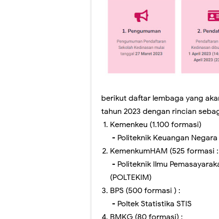
berikut daftar lembaga yang a
tahun 2023 dengan rincian sebag
Kemenkeu (1.100 formasi)
- Politeknik Keuangan Negar
KemenkumHAM (525 formasi :
- Politeknik Ilmu Pemasayaraka
(POLTEKIM)
BPS (500 formasi ) :
- Poltek Statistika STIS
BMKG (80 formasi) :