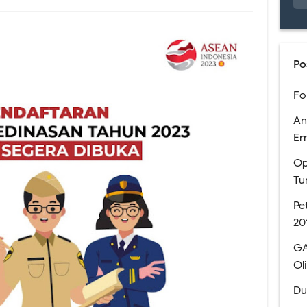
 Pendaftaran Sekolah Kedinasan tahun 2023 akan Segera Dibuka
 Melihat Pengumuman Hasil SNBP 2023
Po
n Mata Pelajaran Pilihan pada Kurikulum Merdeka
Fo
a dengan PDSS Tahun 2021
An
n dan Simulasi AKM Dengan Model MSAT
Er
Op
men Nasional SMA Negeri Kabupaten Jember
Tu
kan Bantuan Kuota Internet Kemdikbud Tahun 2020
Pe
20
e Meet dan Classroom (Coming soon)
GA
anaan USBN SMA Tahun 2019
Ol
gun LMS Sekolah MKKS SMA Negeri Kab. Jember Th. 2017
Du