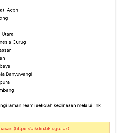
yati Aceh
bong
i Utara
onesia Curug
assar
dan
abaya
sia Banyuwangi
apura
lembang
ungi laman resmi sekolah kedinasan melalui link
asan (https://dikdin.bkn.go.id/)