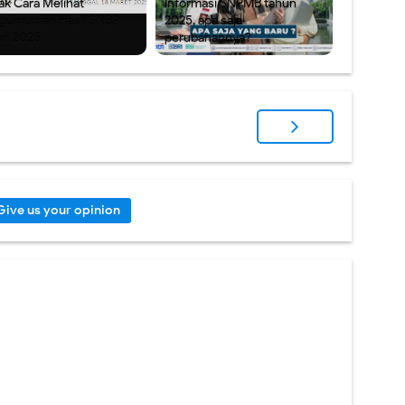
ak Cara Melihat
Informasi SNPMB tahun
gumuman Hasil SNBP
2025, apa saja
un 2025
perubahannya?
Give us your opinion