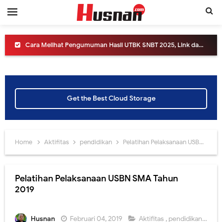
Cara Melihat Pengumuman Hasil UTBK SNBT 2025, Link dan Laman Mirrornya.
Yuk ikuti Konferensi Pers Pengumuman SNBT 2025
Simak Cara Melihat Pengumuman Hasil SNBP tahun 2025
Get the Best Cloud Storage
Informasi SNPMB tahun 2025, apa saja perubahannya?
Jangan sampai ketinggalan, hari ini akan diluncurkan sistem SNPMB 2025
Home
Aktifitas
pendidikan
Pelatihan Pelaksanaan USBN SMA Tahun 2019
Yuk Ikuti Peluncuran Erapor SMA versi 2024 dari Direktorat SMA Kemdikbud
Cara Melihat Pengumuman Hasil UTBK SNBT 2024, Link dan Jadwalnya
Pelatihan Pelaksanaan USBN SMA Tahun
2019
Peluncuran SNPMB Tahun 2024, yuk intip informasinya.
Jangan lewatkan! Pendaftaran Sekolah Kedinasan tahun 2023 akan Segera Dibuka
Husnan
Februari 04, 2019
Aktifitas
,
pendidikan