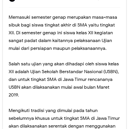
Yuk! Simak Cara Melihat Pengumuman Hasil SNBP 2023
Memasuki semester genap merupakan masa-masa
Panduan Pemilihan Mata Pelajaran Pilihan pada Kurikulum Merdeka
sibuk bagi siswa tingkat akhir di SMA yaitu tingkat
Ada yang Berbeda dengan PDSS Tahun 2021
XII. Di semester genap ini siswa kelas XII kegiatan
sangat padat dalam kaitannya pelaksanaan Ujian
Video Penjelasan dan Simulasi AKM Dengan Model MSAT
mulai dari persiapan maupun pelaksanaannya.
Sosialisasi Asesmen Nasional SMA Negeri Kabupaten Jember
Salah satu ujian yang akan dihadapi oleh siswa kelas
Peresmian Kebijakan Bantuan Kuota Internet Kemdikbud Tahun 2020
XII adalah Ujian Sekolah Berstandar Nasional (USBN),
Fitur Baru Google Meet dan Classroom (Coming soon)
dan untuk tingkat SMA di Jawa Timur rencananya
USBN akan dilaksanakan mulai awal bulan Maret
Pelatihan Pelaksanaan USBN SMA Tahun 2019
2019.
Workshop Membangun LMS Sekolah MKKS SMA Negeri Kab. Jember Th. 2017
Mengikuti tradisi yang dimulai pada tahun
Perubahan Bentuk Rapor Untuk SKS, Perlu Dikoreksi Lagi.
sebelumnya khusus untuk tingkat SMA di Jawa Timur
akan dilaksanakan serentak dengan menggunakan
Panduan Penilaian SMA edisi November 2016. Layout Rapor Berubah Lagi, Iya Lagi