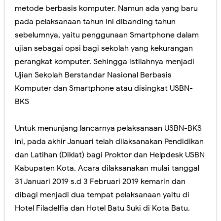
metode berbasis komputer. Namun ada yang baru
Pilkada Rasa Pilpres. Sedikit Pendapat Saya Mengenai Pilgub DKI
pada pelaksanaan tahun ini dibanding tahun
sebelumnya, yaitu penggunaan Smartphone dalam
Pelatihan Penggunaan Soal-soal berbasis LMS di SMAN 1 Jember
ujian sebagai opsi bagi sekolah yang kekurangan
Ragu dengan Qur'an Digital? Cobalah Aplikasi Qur'an Kemenag
perangkat komputer. Sehingga istilahnya menjadi
Ujian Sekolah Berstandar Nasional Berbasis
Hari Ini Pendaftaran Sekolah Kedinasan 2025 Mulai Dibuka, Cek Alur dan Persiapannya di Sini!
Komputer dan Smartphone atau disingkat USBN-
Siapkan Dirimu! Pendaftaran Sekolah Kedinasan 2025 Segera Dibuka
BKS
Kamis, 6 Agustus
Untuk menunjang lancarnya pelaksanaan USBN-BKS
ini, pada akhir Januari telah dilaksanakan Pendidikan
dan Latihan (Diklat) bagi Proktor dan Helpdesk USBN
Kabupaten Kota. Acara dilaksanakan mulai tanggal
31 Januari 2019 s.d 3 Februari 2019 kemarin dan
dibagi menjadi dua tempat pelaksanaan yaitu di
Hotel Filadelfia dan Hotel Batu Suki di Kota Batu.