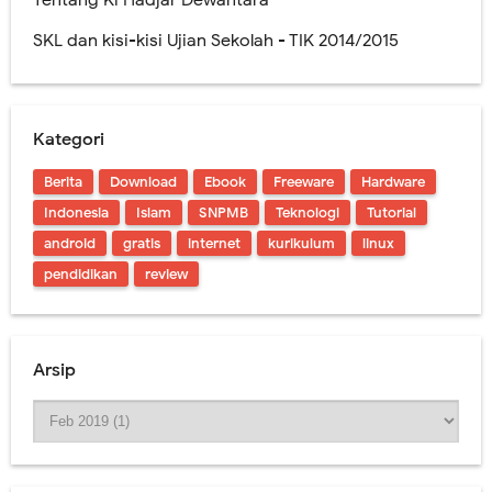
SKL dan kisi-kisi Ujian Sekolah - TIK 2014/2015
Kategori
Berita
Download
Ebook
Freeware
Hardware
Indonesia
Islam
SNPMB
Teknologi
Tutorial
android
gratis
internet
kurikulum
linux
pendidikan
review
Arsip