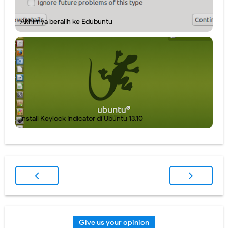
Akhirnya beralih ke Edubuntu
Install Keylock Indicator di Ubuntu 13.10
Give us your opinion