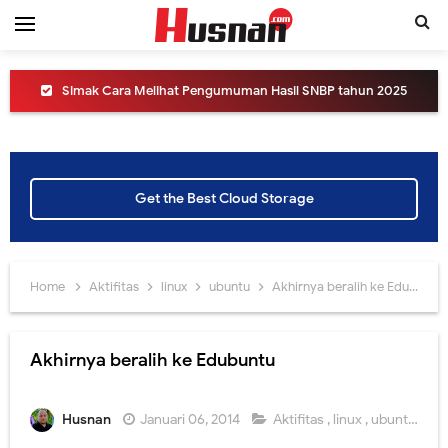
Simak Cara Melihat Pengumuman Hasil SNBP tahun 2025
Informasi SNPMB tahun 2025, apa saja perubahannya?
Jangan sampai ketinggalan, hari ini akan diluncurkan sistem SNPMB 2025
Get the Best Cloud Storage
Yuk Ikuti Peluncuran Erapor SMA versi 2024 dari Direktorat SMA Kemdikbud
Cara Melihat Pengumuman Hasil UTBK SNBT 2024, Link dan Jadwalnya
Home
Aktifitas
linux
ubuntu
Akhirnya beralih ke Edubuntu
Peluncuran SNPMB Tahun 2024, yuk intip informasinya.
Jangan lewatkan! Pendaftaran Sekolah Kedinasan tahun 2023 akan Segera Dibuka
Akhirnya beralih ke Edubuntu
Yuk! Simak Cara Melihat Pengumuman Hasil SNBP 2023
Husnan
Januari 06, 2014
Aktifitas
,
linux
,
ubuntu
Panduan Pemilihan Mata Pelajaran Pilihan pada Kurikulum Merdeka