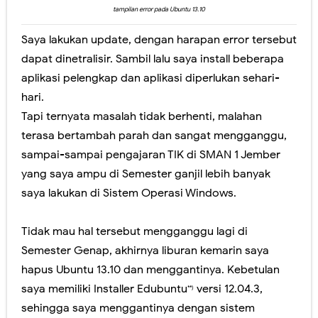
tampilan error pada Ubuntu 13.10
Ragu dengan Qur'an Digital? Cobalah Aplikasi Qur'an Kemenag
Saya lakukan update, dengan harapan error tersebut
Hari Ini Pendaftaran Sekolah Kedinasan 2025 Mulai Dibuka, Cek Alur dan Persiapannya di Sini!
dapat dinetralisir. Sambil lalu saya install beberapa
aplikasi pelengkap dan aplikasi diperlukan sehari-
Siapkan Dirimu! Pendaftaran Sekolah Kedinasan 2025 Segera Dibuka
hari.
Cara Melihat Pengumuman Hasil UTBK SNBT 2025, Link dan Laman Mirrornya.
Tapi ternyata masalah tidak berhenti, malahan
terasa bertambah parah dan sangat mengganggu,
Yuk ikuti Konferensi Pers Pengumuman SNBT 2025
sampai-sampai pengajaran TIK di SMAN 1 Jember
yang saya ampu di Semester ganjil lebih banyak
Kamis, 6 Agustus
saya lakukan di Sistem Operasi Windows.
Tidak mau hal tersebut mengganggu lagi di
Semester Genap, akhirnya liburan kemarin saya
hapus Ubuntu 13.10 dan menggantinya. Kebetulan
saya memiliki Installer Edubuntu
versi 12.04.3,
**)
sehingga saya menggantinya dengan sistem