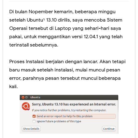
Ada yang Berbeda dengan PDSS Tahun 2021
Di bulan Nopember kemarin, beberapa minggu
Video Penjelasan dan Simulasi AKM Dengan Model MSAT
setelah Ubuntu
13.10 dirilis, saya mencoba Sistem
*)
Operasi tersebut di Laptop yang sehari-hari saya
Sosialisasi Asesmen Nasional SMA Negeri Kabupaten Jember
pakai, untuk menggantikan versi 12.04.1 yang telah
terinstall sebelumnya.
Peresmian Kebijakan Bantuan Kuota Internet Kemdikbud Tahun 2020
Fitur Baru Google Meet dan Classroom (Coming soon)
Proses Instalasi berjalan dengan lancar. Akan tetapi
baru masuk setelah instalasi, mulai muncul pesan
Pelatihan Pelaksanaan USBN SMA Tahun 2019
error, parahnya pesan tersebut muncul beberapa
Workshop Membangun LMS Sekolah MKKS SMA Negeri Kab. Jember Th. 2017
kali.
Perubahan Bentuk Rapor Untuk SKS, Perlu Dikoreksi Lagi.
Panduan Penilaian SMA edisi November 2016. Layout Rapor Berubah Lagi, Iya Lagi
Pilkada Rasa Pilpres. Sedikit Pendapat Saya Mengenai Pilgub DKI
Pelatihan Penggunaan Soal-soal berbasis LMS di SMAN 1 Jember