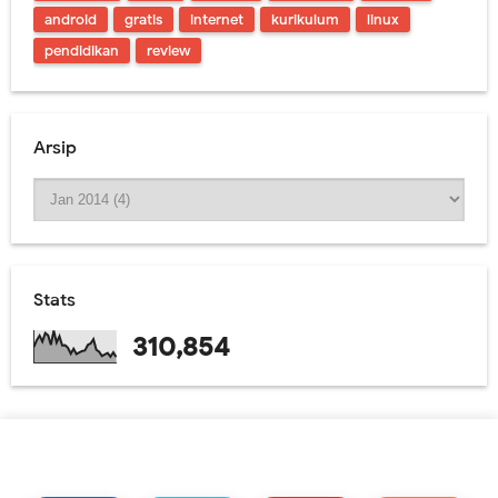
android
gratis
internet
kurikulum
linux
pendidikan
review
Arsip
Stats
310,854