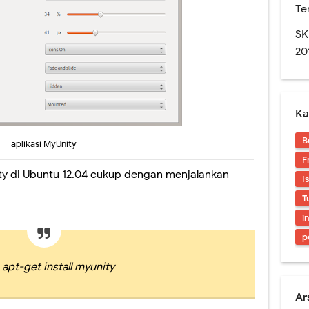
Rapor Untuk SKS, Perlu Dikoreksi Lagi.
Te
n SMA edisi November 2016. Layout Rapor Berubah Lagi, Iya Lagi
SK
20
res. Sedikit Pendapat Saya Mengenai Pilgub DKI
naan Soal-soal berbasis LMS di SMAN 1 Jember
Ka
an Digital? Cobalah Aplikasi Qur'an Kemenag
B
aplikasi MyUnity
ran Sekolah Kedinasan 2025 Mulai Dibuka, Cek Alur dan Persiapannya di Sini
F
ity di Ubuntu 12.04 cukup dengan menjalankan
I
T
i
p
apt-get install myunity
Ar