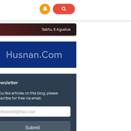
Sabtu, 8 Agustus
Husnan.Com
wsletter
you like articles on this blog, please
scribe for free via email.