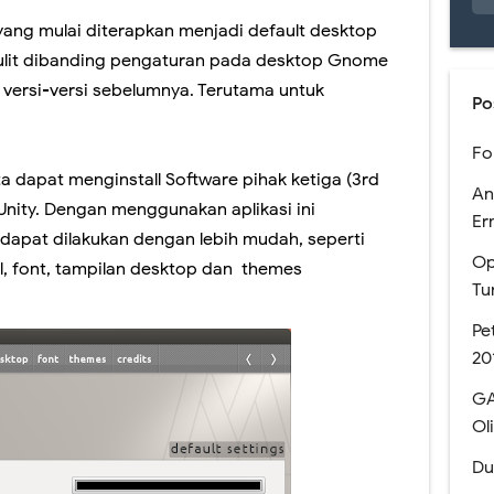
ang mulai diterapkan menjadi default desktop
 Pendaftaran Sekolah Kedinasan tahun 2023 akan Segera Dibuka
 sulit dibanding pengaturan pada desktop Gnome
 Melihat Pengumuman Hasil SNBP 2023
versi-versi sebelumnya. Terutama untuk
Po
n Mata Pelajaran Pilihan pada Kurikulum Merdeka
Fo
a dengan PDSS Tahun 2021
ta dapat menginstall Software pihak ketiga (3rd
An
yUnity. Dengan menggunakan aplikasi ini
n dan Simulasi AKM Dengan Model MSAT
Er
 dapat dilakukan dengan lebih mudah, seperti
Op
men Nasional SMA Negeri Kabupaten Jember
l, font, tampilan desktop dan themes
Tu
kan Bantuan Kuota Internet Kemdikbud Tahun 2020
Pe
20
e Meet dan Classroom (Coming soon)
GA
anaan USBN SMA Tahun 2019
Ol
gun LMS Sekolah MKKS SMA Negeri Kab. Jember Th. 2017
Du