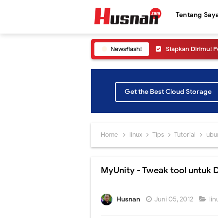
Tentang Say
Newsflash!
Siapkan Dirimu! 
Cara Melihat Pen
Yuk ikuti Konfer
Get the Best Cloud Storage
Simak Cara Meli
Informasi SNPMB 
Home
linux
Tips
Tutorial
ubu
Jangan sampai ke
MyUnity - Tweak tool untuk 
Yuk Ikuti Pelunc
Cara Melihat Pen
Husnan
Juni 05, 2012
li
Peluncuran SNPMB