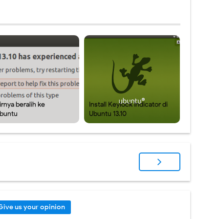
irnya beralih ke
Install Keylock Indicator di
buntu
Ubuntu 13.10
Give us your opinion