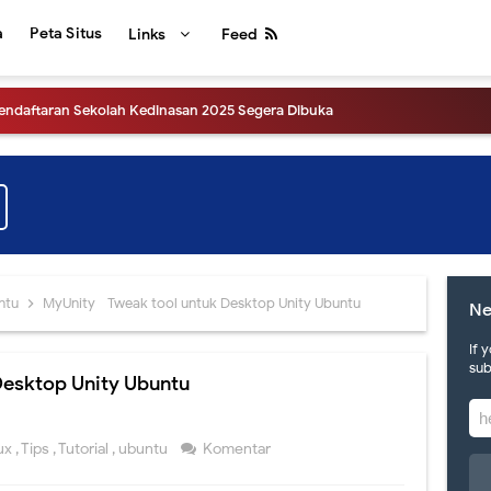
a
Peta Situs
Links
Feed
Pendaftaran Sekolah Kedinasan 2025 Segera Dibuka
gumuman Hasil UTBK SNBT 2025, Link dan Laman Mirrornya.
ensi Pers Pengumuman SNBT 2025
hat Pengumuman Hasil SNBP tahun 2025
tahun 2025, apa saja perubahannya?
ntu
MyUnity - Tweak tool untuk Desktop Unity Ubuntu
Ne
tinggalan, hari ini akan diluncurkan sistem SNPMB 2025
If 
sub
Desktop Unity Ubuntu
uran Erapor SMA versi 2024 dari Direktorat SMA Kemdikbud
gumuman Hasil UTBK SNBT 2024, Link dan Jadwalnya
nux
,
Tips
,
Tutorial
,
ubuntu
Komentar
 Tahun 2024, yuk intip informasinya.