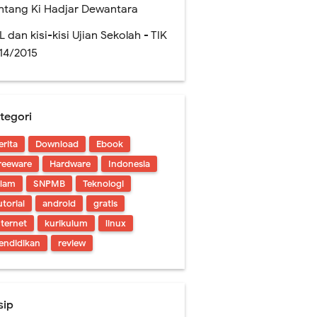
ntang Ki Hadjar Dewantara
L dan kisi-kisi Ujian Sekolah - TIK
14/2015
tegori
erita
Download
Ebook
!
reeware
Hardware
Indonesia
slam
SNPMB
Teknologi
utorial
android
gratis
nternet
kurikulum
linux
endidikan
review
sip