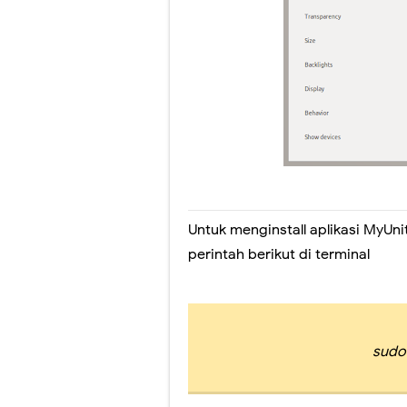
Perubahan Bentuk 
Panduan Penilaia
Pilkada Rasa Pilp
Pelatihan Penggu
Ragu dengan Qur'
Hari Ini Pendafta
Untuk menginstall aplikasi MyUn
perintah berikut di terminal
sudo 