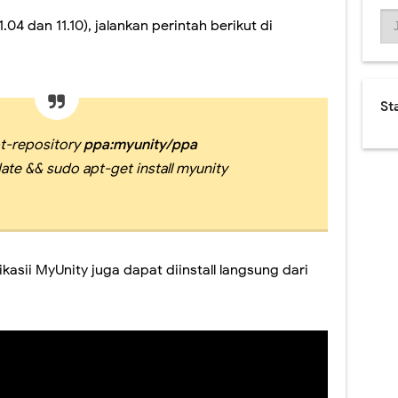
04 dan 11.10), jalankan perintah berikut di
St
t-repository
ppa:myunity/ppa
te && sudo apt-get install myunity
kasii MyUnity juga dapat diinstall langsung dari