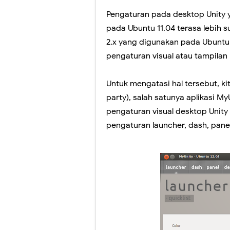
Pengaturan pada desktop Unity y
Jangan lewatkan!
pada Ubuntu 11.04 terasa lebih
Yuk! Simak Cara
2.x yang digunakan pada Ubuntu 
pengaturan visual atau tampilan
Panduan Pemiliha
Ada yang Berbed
Untuk mengatasi hal tersebut, ki
party), salah satunya aplikasi M
Video Penjelasa
pengaturan visual desktop Unity
Sosialisasi Ases
pengaturan launcher, dash, pane
Peresmian Kebija
Fitur Baru Googl
Pelatihan Pelaks
Workshop Memban