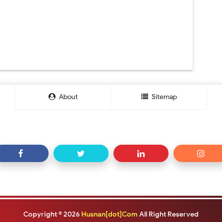
About
Sitemap
Copyright ©
2026
Husnan[dot]Com
All Right Reserved