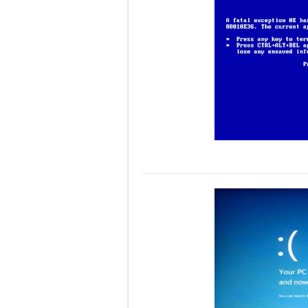
Perubahan Bentuk 
Panduan Penilaia
Pilkada Rasa Pilp
Pelatihan Penggu
Ragu dengan Qur'