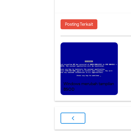
Posting Terkait
Windows merubah tampilan
BSOD