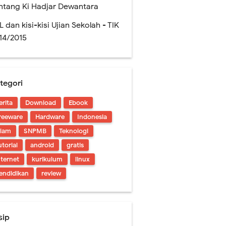
ntang Ki Hadjar Dewantara
L dan kisi-kisi Ujian Sekolah - TIK
14/2015
tegori
erita
Download
Ebook
reeware
Hardware
Indonesia
slam
SNPMB
Teknologi
utorial
android
gratis
nternet
kurikulum
linux
endidikan
review
sip