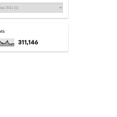
ats
311,146