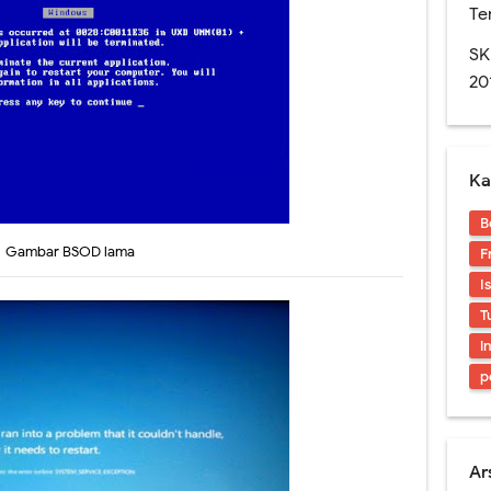
Te
Rapor Untuk SKS, Perlu Dikoreksi Lagi.
SK
n SMA edisi November 2016. Layout Rapor Berubah Lagi, Iya Lagi
20
res. Sedikit Pendapat Saya Mengenai Pilgub DKI
naan Soal-soal berbasis LMS di SMAN 1 Jember
Ka
an Digital? Cobalah Aplikasi Qur'an Kemenag
B
Gambar BSOD lama
F
I
T
i
p
Ar