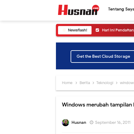
Tentang Say
Newsflash!
Hari Ini Pendafta
Siapkan Dirimu! 
Cara Melihat Pen
Get the Best Cloud Storage
Yuk ikuti Konfer
Simak Cara Meli
Home
Berita
Teknologi
windo
Informasi SNPMB 
Jangan sampai ke
Windows merubah tampilan
Yuk Ikuti Pelunc
Cara Melihat Pen
Husnan
September 16, 2011
Peluncuran SNPMB