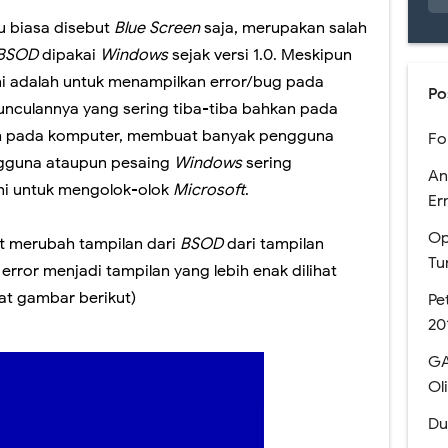
u biasa disebut
Blue Screen
saja, merupakan salah
 Pendaftaran Sekolah Kedinasan tahun 2023 akan Segera Dibuka
BSOD
dipakai
Windows
sejak versi 1.0. Meskipun
ini adalah untuk menampilkan error/bug pada
 Melihat Pengumuman Hasil SNBP 2023
Po
nculannya yang sering tiba-tiba bahkan pada
n Mata Pelajaran Pilihan pada Kurikulum Merdeka
lah pada komputer, membuat banyak pengguna
Fo
gguna ataupun pesaing
Windows
sering
a dengan PDSS Tahun 2021
An
i untuk mengolok-olok
Microsoft
.
Er
n dan Simulasi AKM Dengan Model MSAT
Op
ft merubah tampilan dari
BSOD
dari tampilan
men Nasional SMA Negeri Kabupaten Jember
Tu
error menjadi tampilan yang lebih enak dilihat
kan Bantuan Kuota Internet Kemdikbud Tahun 2020
hat gambar berikut)
Pe
20
e Meet dan Classroom (Coming soon)
GA
anaan USBN SMA Tahun 2019
Ol
gun LMS Sekolah MKKS SMA Negeri Kab. Jember Th. 2017
Du