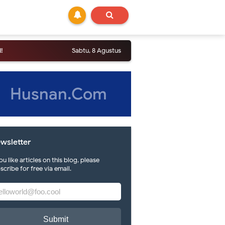
!
Sabtu, 8 Agustus
Husnan.Com
wsletter
you like articles on this blog, please
scribe for free via email.