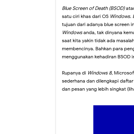
Blue Screen of Death (BSOD)
ata
Jangan lewatkan!
satu ciri khas dari OS
Windows
.
tujuan dari adanya blue screen 
Yuk! Simak Cara
Windows
anda, tak dinyana kemu
Panduan Pemiliha
saat kita yakin tidak ada masa
membencinya. Bahkan para pen
Ada yang Berbed
menggunakan kehadiran BSOD in
Video Penjelasa
Rupanya di
Windows 8
, Microso
Sosialisasi Ases
sederhana dan dilengkapi daftar 
Peresmian Kebija
dan pesan yang lebih singkat (li
Fitur Baru Googl
Pelatihan Pelaks
Workshop Memban