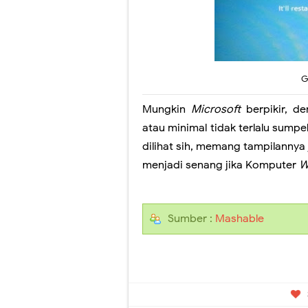
G
Mungkin
Microsoft
berpikir, de
atau minimal tidak terlalu sum
dilihat sih, memang tampilannya
menjadi senang jika Komputer
W
Sumber :
Mashable