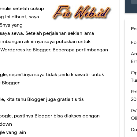
enulis setelah cukup
 Pendaftaran Sekolah Kedinasan tahun 2023 akan Segera Dibuka
g ini dibuat, saya
 Melihat Pengumuman Hasil SNBP 2023
Snya yang
Po
aya sewa. Setelah perjalanan sekian lama
n Mata Pelajaran Pilihan pada Kurikulum Merdeka
imbangan akhirnya saya putuskan untuk
Fo
a dengan PDSS Tahun 2021
ri Wordpress ke Blogger. Beberapa pertimbangan
An
Er
n dan Simulasi AKM Dengan Model MSAT
Op
men Nasional SMA Negeri Kabupaten Jember
le, sepertinya saya tidak perlu khawatir untuk
Tu
 Blogger
kan Bantuan Kuota Internet Kemdikbud Tahun 2020
Pe
20
, kita tahu Blogger juga gratis tis tis
e Meet dan Classroom (Coming soon)
GA
anaan USBN SMA Tahun 2019
gle, pastinya Blogger bisa diakses dengan
Ol
 down
gun LMS Sekolah MKKS SMA Negeri Kab. Jember Th. 2017
Du
le yang lain