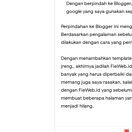
Perubahan Bentuk 
Dengan berpindah ke Blogger,
google yang saya gunakan sep
Panduan Penilaia
Pilkada Rasa Pilp
Perpindahan ke Blogger ini meng
Berdasarkan pengalaman sebelum
Pelatihan Penggu
dilakukan dengan cara yang pern
Ragu dengan Qur'
Dengan menambahkan template gr
jreng.. akhirnya jadilah FieWeb.
banyak yang harus diperbaiki dar
memang juga saya rasakan, sala
dengan FieWeb.id yang sebelum
membuat beberapa halaman yang
menjadi hilang.