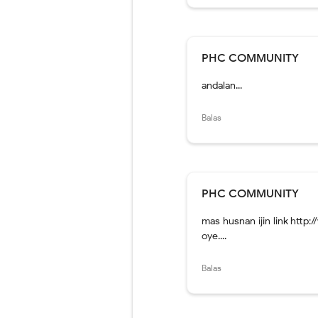
PHC COMMUNITY
andalan...
Balas
PHC COMMUNITY
mas husnan ijin link http
oye....
Balas