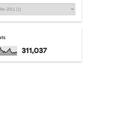
ats
311,037