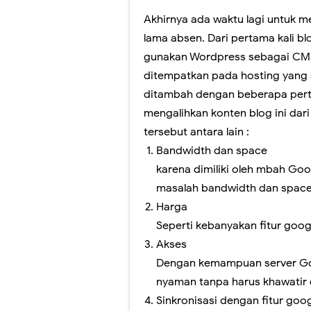
Akhirnya ada waktu lagi untuk m
Jangan lewatkan!
lama absen. Dari pertama kali blo
Yuk! Simak Cara
gunakan Wordpress sebagai CM
ditempatkan pada hosting yang s
Panduan Pemiliha
ditambah dengan beberapa pert
Ada yang Berbed
mengalihkan konten blog ini da
tersebut antara lain :
Video Penjelasa
Bandwidth dan space
Sosialisasi Ases
karena dimiliki oleh mbah Goog
masalah bandwidth dan space
Peresmian Kebija
Harga
Seperti kebanyakan fitur google
Fitur Baru Googl
Akses
Pelatihan Pelaks
Dengan kemampuan server Goo
nyaman tanpa harus khawatir
Workshop Memban
Sinkronisasi dengan fitur goog