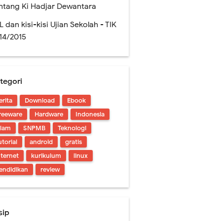
ntang Ki Hadjar Dewantara
L dan kisi-kisi Ujian Sekolah - TIK
14/2015
tegori
erita
Download
Ebook
reeware
Hardware
Indonesia
slam
SNPMB
Teknologi
utorial
android
gratis
nternet
kurikulum
linux
endidikan
review
sip