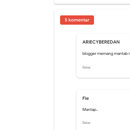
5 komentar
ARIECYBEREDAN
blogger memang mantab m
Balas
Fie
Mantap..
Balas