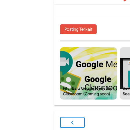
Posting Terkait
Fitur Baru Google Meet dan
Soli
Classroom (Coming soon)
Sea