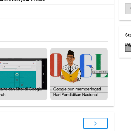
St
taire dan Sitol di Google
Google pun memperingati
rch
Hari Pendidikan Nasional