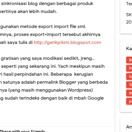
Rapor Untuk SKS, Perlu Dikoreksi Lagi.
 sinkronisasi blog dengan berbagai produk
Te
ertinya akan lebih mudah.
n SMA edisi November 2016. Layout Rapor Berubah Lagi, Iya Lagi
SK
20
res. Sedikit Pendapat Saya Mengenai Pilgub DKI
gunakan metode export import file xml.
nya, proses export-import tersebut akhirnya
naan Soal-soal berbasis LMS di SMAN 1 Jember
ah saya tulis di
http://genkpikmi.blogspot.com
Ka
an Digital? Cobalah Aplikasi Qur'an Kemenag
atisan yang saya modikasi sedikit, jreng..
B
id seperti yang sekarang ini. Yach meskipun masih
F
i hasil perpindahan ini. Beberapa kerugian
I
h satunya adalah permalink Blogger yang berbeda
T
nya (yang masih menggunakan Wordpress)
i
 sudah terindeks dengan baik di mbah Google
p
Ar
Share with your friends