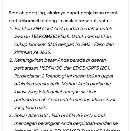
Panduan Penilaian SMA edisi November 2016. Layout Rapor Berubah Lagi, Iya Lagi
Setelah googling, akhirnya dapat penjelasan resmi
dari telkomsel tentang masalah tersebut, yaitu :
Pilkada Rasa Pilpres. Sedikit Pendapat Saya Mengenai Pilgub DKI
Pastikan SIM Card Anda sudah terdaftar untuk
Pelatihan Penggunaan Soal-soal berbasis LMS di SMAN 1 Jember
layanan
TELKOMSELFlash
. Untuk memastikan,
cukup kirimkan SMS dengan isi SMS : Flash dan
Ragu dengan Qur'an Digital? Cobalah Aplikasi Qur'an Kemenag
kirimkan ke 3636.
Hari Ini Pendaftaran Sekolah Kedinasan 2025 Mulai Dibuka, Cek Alur dan Persiapannya di Sini!
Kemungkinan besar Anda berada di daerah
perbatasan HSDPA/3G dan EDGE/GRPS (2G).
Kamis, 6 Agustus
Perpindahan 2 Teknologi ini masih belum dapat
dilakukan secara baik. Mohon Anda pindah ke
lokasi yang lebih dekat dengan sisi luar
gedung/rumah Anda untuk mendapatkan sinyal
yang lebih baik.
Solusi Alternatif : Pilih profile 3G only untuk
mencegah perangkat Anda berpindah-pindah ke