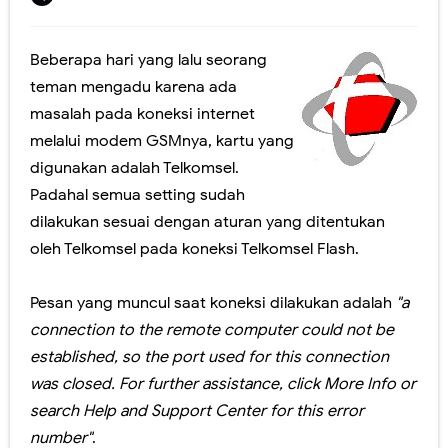
Jangan lewatkan! Pendaftaran Sekolah Kedinasan tahun 2023 akan Segera Dibuka
Beberapa hari yang lalu seorang
Yuk! Simak Cara Melihat Pengumuman Hasil SNBP 2023
teman mengadu karena ada
Panduan Pemilihan Mata Pelajaran Pilihan pada Kurikulum Merdeka
masalah pada koneksi internet
melalui modem GSMnya, kartu yang
Ada yang Berbeda dengan PDSS Tahun 2021
digunakan adalah Telkomsel.
Video Penjelasan dan Simulasi AKM Dengan Model MSAT
Padahal semua setting sudah
dilakukan sesuai dengan aturan yang ditentukan
Sosialisasi Asesmen Nasional SMA Negeri Kabupaten Jember
oleh Telkomsel pada koneksi Telkomsel Flash.
Peresmian Kebijakan Bantuan Kuota Internet Kemdikbud Tahun 2020
Pesan yang muncul saat koneksi dilakukan adalah
"a
Fitur Baru Google Meet dan Classroom (Coming soon)
connection to the remote computer could not be
established, so the port used for this connection
Pelatihan Pelaksanaan USBN SMA Tahun 2019
was closed. For further assistance, click More Info or
Workshop Membangun LMS Sekolah MKKS SMA Negeri Kab. Jember Th. 2017
search Help and Support Center for this error
number"
.
Perubahan Bentuk Rapor Untuk SKS, Perlu Dikoreksi Lagi.