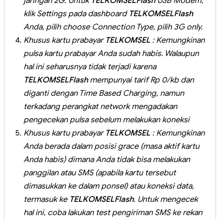
jaringan 2G. Untuk
TELKOMSELFlash
USB Modem,
klik Settings pada dashboard
TELKOMSELFlash
Anda, pilih choose Connection Type, pilih 3G only.
Khusus kartu prabayar
TELKOMSEL
: Kemungkinan
pulsa kartu prabayar Anda sudah habis. Walaupun
hal ini seharusnya tidak terjadi karena
TELKOMSELFlash
mempunyai tarif Rp 0/kb dan
diganti dengan Time Based Charging, namun
terkadang perangkat network mengadakan
pengecekan pulsa sebelum melakukan koneksi
Khusus kartu prabayar
TELKOMSEL
: Kemungkinan
Anda berada dalam posisi grace (masa aktif kartu
Anda habis) dimana Anda tidak bisa melakukan
panggilan atau SMS (apabila kartu tersebut
dimasukkan ke dalam ponsel) atau koneksi data,
termasuk ke
TELKOMSELFlash
. Untuk mengecek
hal ini, coba lakukan test pengiriman SMS ke rekan