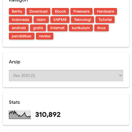
Berita
Download
Ebook
Freeware
Hardware
Indonesia
Islam
SNPMB
Teknologi
Tutorial
android
gratis
internet
kurikulum
linux
pendidikan
review
Arsip
Stats
310,892