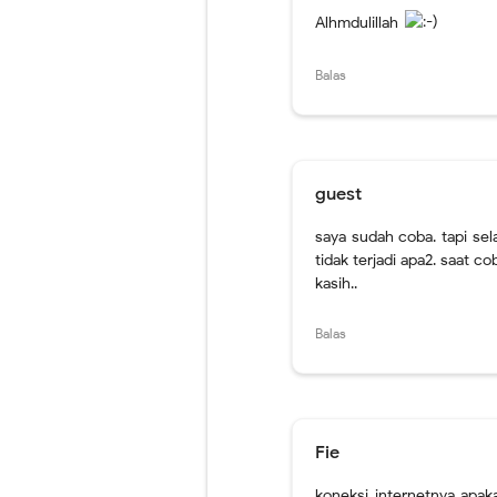
Alhmdulillah
Balas
guest
saya sudah coba. tapi sela
tidak terjadi apa2. saat 
kasih..
Balas
Fie
koneksi internetnya apak