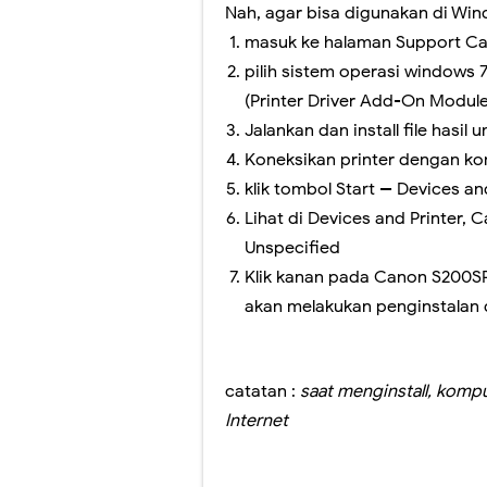
Perubahan Bentuk 
Nah, agar bisa digunakan di Wind
masuk ke halaman Support Ca
Panduan Penilaia
pilih sistem operasi windows
Pilkada Rasa Pilp
(Printer Driver Add-On Module
Jalankan dan install file hasil
Pelatihan Penggu
Koneksikan printer dengan k
Ragu dengan Qur'
klik tombol Start -- Devices an
Lihat di Devices and Printer
Hari Ini Pendafta
Unspecified
Klik kanan pada Canon S200SP
akan melakukan penginstalan 
catatan :
saat menginstall, komp
Internet
Driver buat printer Canon S200S