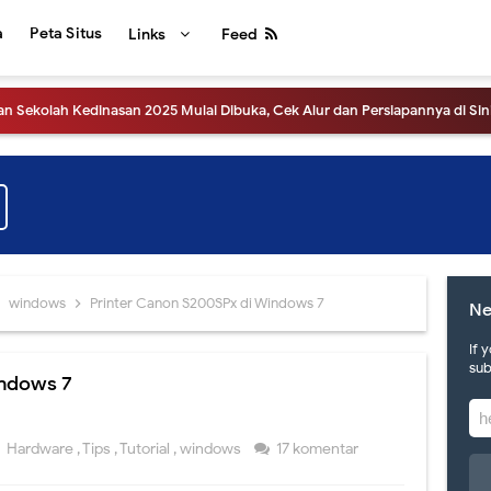
a
Peta Situs
Links
Feed
Pendaftaran Sekolah Kedinasan 2025 Segera Dibuka
gumuman Hasil UTBK SNBT 2025, Link dan Laman Mirrornya.
ensi Pers Pengumuman SNBT 2025
hat Pengumuman Hasil SNBP tahun 2025
tahun 2025, apa saja perubahannya?
windows
Printer Canon S200SPx di Windows 7
Ne
tinggalan, hari ini akan diluncurkan sistem SNPMB 2025
If 
sub
indows 7
uran Erapor SMA versi 2024 dari Direktorat SMA Kemdikbud
gumuman Hasil UTBK SNBT 2024, Link dan Jadwalnya
Hardware
,
Tips
,
Tutorial
,
windows
17 komentar
 Tahun 2024, yuk intip informasinya.