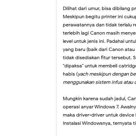
Dilihat dari umur, bisa dibilang pr
Jangan lewatkan!
Meskipun begitu printer ini cu
Yuk! Simak Cara
perawatannya dan tidak terlalu re
terlebih lagi Canon masih menyed
Panduan Pemiliha
level untuk jenis ini. Padahal untu
Ada yang Berbed
yang baru (baik dari Canon atau
tidak disediakan fitur tersebut. 
Video Penjelasa
"dipaksa" untuk membeli catridge
Sosialisasi Ases
habis (
yach meskipun dengan berba
menggunakan sistem infus atau 
Peresmian Kebija
Mungkin karena sudah jadul, Ca
Fitur Baru Googl
operasi anyar Windows 7. Awalnya
Pelatihan Pelaks
maka driver-driver untuk device
Instalasi Windowsnya, ternyata t
Workshop Memban