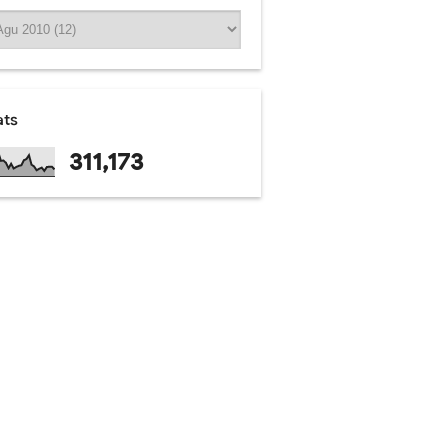
ats
311,173