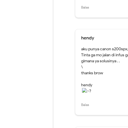
Balas
hendy
aku punya canon s200spx, 
Tinta ga mo jalan di infus g
gimana ya solusinya . .
\
thanks brow
hendy
Balas