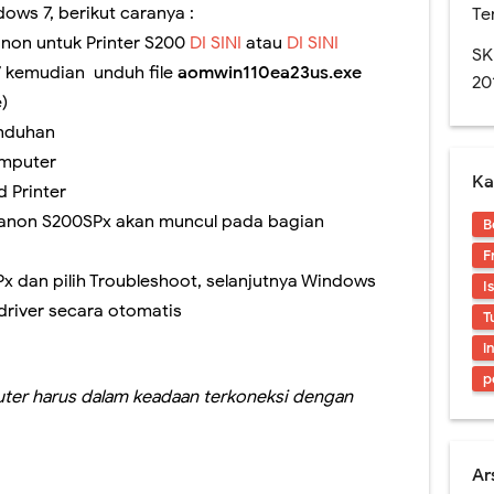
Rapor Untuk SKS, Perlu Dikoreksi Lagi.
ows 7, berikut caranya :
Te
non untuk Printer S200
DI SINI
atau
DI SINI
n SMA edisi November 2016. Layout Rapor Berubah Lagi, Iya Lagi
SK
 7 kemudian unduh file
aomwin110ea23us.exe
20
res. Sedikit Pendapat Saya Mengenai Pilgub DKI
)
 unduhan
naan Soal-soal berbasis LMS di SMAN 1 Jember
omputer
Ka
an Digital? Cobalah Aplikasi Qur'an Kemenag
d Printer
, Canon S200SPx akan muncul pada bagian
B
ran Sekolah Kedinasan 2025 Mulai Dibuka, Cek Alur dan Persiapannya di Sini
F
x dan pilih Troubleshoot, selanjutnya Windows
I
driver secara otomatis
T
i
p
uter harus dalam keadaan terkoneksi dengan
Px
Ar