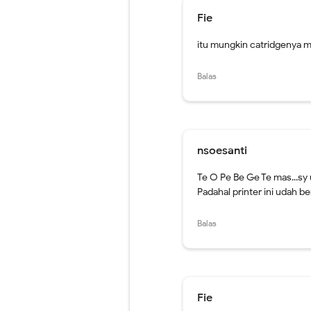
Fie
itu mungkin catridgenya m
Balas
nsoesanti
Te O Pe Be Ge Te mas...sy u
Padahal printer ini udah bert
Balas
Fie