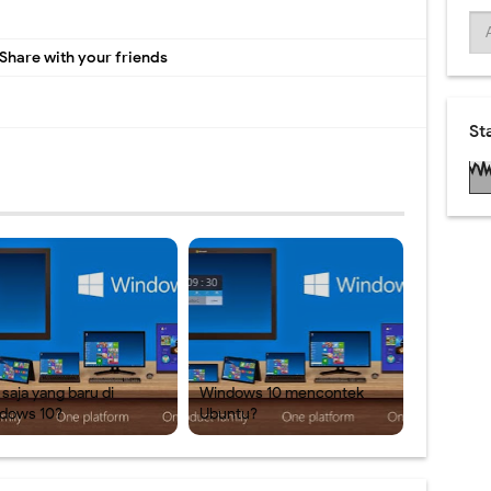
Share with your friends
St
saja yang baru di
Windows 10 mencontek
dows 10?
Ubuntu?