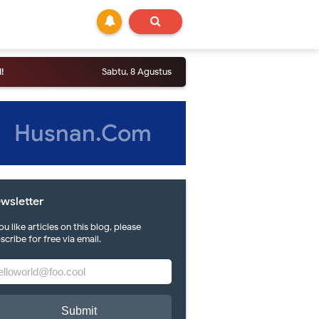
Sabtu, 8 Agustus
Husnan.Com
wsletter
you like articles on this blog, please
scribe for free via email.