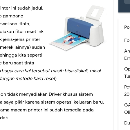
inter ini sudah jadul.
 Pendaftaran Sekolah Kedinasan tahun 2023 akan Segera Dibuka
kup gampang
 Melihat Pengumuman Hasil SNBP 2023
wel soal tinta,
Po
iakan fitur reset ink
n Mata Pelajaran Pilihan pada Kurikulum Merdeka
k jenis-jenis printer
Fo
a dengan PDSS Tahun 2021
 merek lainnya) sudah
An
Sehingga kita seperti
n dan Simulasi AKM Dengan Model MSAT
Er
 baru saat tinta
Op
men Nasional SMA Negeri Kabupaten Jember
gai cara hal tersebut masih bisa diakali, misal
Tu
dengan metode hard reset
)
kan Bantuan Kuota Internet Kemdikbud Tahun 2020
Pe
20
non tidak menyediakan Driver khusus sistem
e Meet dan Classroom (Coming soon)
 saya pikir karena sistem operasi keluaran baru,
GA
anaan USBN SMA Tahun 2019
 lama macam printer ini sudah tersedia pada
Ol
idak.
gun LMS Sekolah MKKS SMA Negeri Kab. Jember Th. 2017
Du