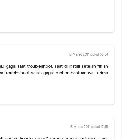
15 Maret 2011 pukul 08.01
lu gagal saat troubleshoot. saat di install setelah finish
coba troubleshoot selalu gagal. mohon bantuannya. terima
15 Maret 2011 pukul 17.55
ah sudah diperiksa mas? karena proses instalasi driver