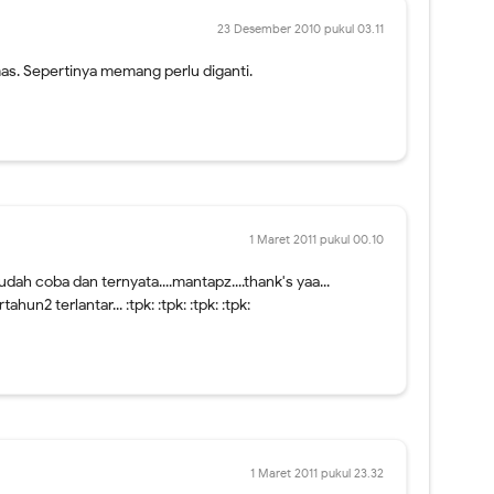
23 Desember 2010 pukul 03.11
as. Sepertinya memang perlu diganti.
1 Maret 2011 pukul 00.10
dah coba dan ternyata....mantapz....thank's yaa...
ahun2 terlantar... :tpk: :tpk: :tpk: :tpk:
1 Maret 2011 pukul 23.32