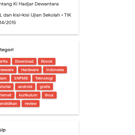
ntang Ki Hadjar Dewantara
L dan kisi-kisi Ujian Sekolah - TIK
14/2015
tegori
erita
Download
Ebook
!
reeware
Hardware
Indonesia
slam
SNPMB
Teknologi
utorial
android
gratis
nternet
kurikulum
linux
endidikan
review
sip