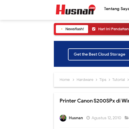
Tentang Say
Newsflash!
Siapkan Dirimu! 
Cara Melihat Pen
Yuk ikuti Konfer
Get the Best Cloud Storage
Simak Cara Meli
Informasi SNPMB 
Home
Hardware
Tips
Tutorial
Jangan sampai ke
Printer Canon S200SPx di W
Yuk Ikuti Pelunc
Cara Melihat Pen
Husnan
Agustus 12, 2010
Peluncuran SNPMB