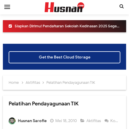
Siapkan Dirimu! Pendaftaran Sekolah Kedinasan 2025 Segera Dibuka
Cara Melihat Pengumuman Hasil UTBK SNBT 2025, Link dan Laman Mirrornya.
Yuk ikuti Konferensi Pers Pengumuman SNBT 2025
Get the Best Cloud Storage
Simak Cara Melihat Pengumuman Hasil SNBP tahun 2025
Informasi SNPMB tahun 2025, apa saja perubahannya?
Home
Aktifitas
Pelatihan Pendayagunaan TIK
Jangan sampai ketinggalan, hari ini akan diluncurkan sistem SNPMB 2025
Yuk Ikuti Peluncuran Erapor SMA versi 2024 dari Direktorat SMA Kemdikbud
Pelatihan Pendayagunaan TIK
Cara Melihat Pengumuman Hasil UTBK SNBT 2024, Link dan Jadwalnya
Husnan Sarofie
Mei 18, 2010
Aktifitas
Komentar
Peluncuran SNPMB Tahun 2024, yuk intip informasinya.