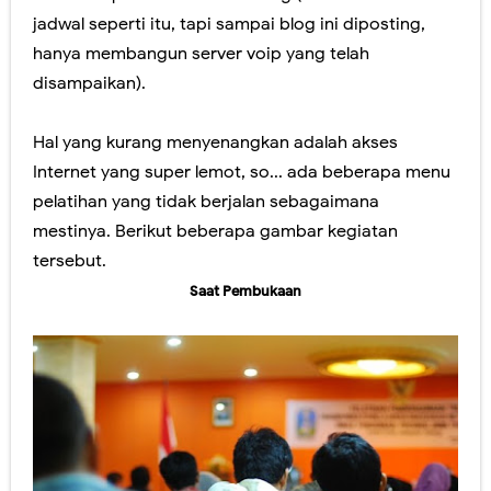
jadwal seperti itu, tapi sampai blog ini diposting,
Panduan Penilaian SMA edisi November 2016. Layout Rapor Berubah Lagi, Iya Lagi
hanya membangun server voip yang telah
disampaikan).
Pilkada Rasa Pilpres. Sedikit Pendapat Saya Mengenai Pilgub DKI
Pelatihan Penggunaan Soal-soal berbasis LMS di SMAN 1 Jember
Hal yang kurang menyenangkan adalah akses
Internet yang super lemot, so... ada beberapa menu
Ragu dengan Qur'an Digital? Cobalah Aplikasi Qur'an Kemenag
pelatihan yang tidak berjalan sebagaimana
Hari Ini Pendaftaran Sekolah Kedinasan 2025 Mulai Dibuka, Cek Alur dan Persiapannya di Sini!
mestinya. Berikut beberapa gambar kegiatan
tersebut.
Kamis, 6 Agustus
Saat Pembukaan