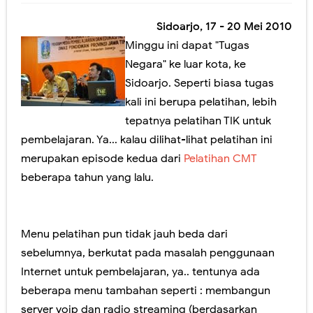
Jangan lewatkan! Pendaftaran Sekolah Kedinasan tahun 2023 akan Segera Dibuka
Sidoarjo, 17 - 20 Mei 2010
Yuk! Simak Cara Melihat Pengumuman Hasil SNBP 2023
Minggu ini dapat "Tugas
Negara" ke luar kota, ke
Panduan Pemilihan Mata Pelajaran Pilihan pada Kurikulum Merdeka
Sidoarjo. Seperti biasa tugas
kali ini berupa pelatihan, lebih
Ada yang Berbeda dengan PDSS Tahun 2021
tepatnya pelatihan TIK untuk
Video Penjelasan dan Simulasi AKM Dengan Model MSAT
pembelajaran. Ya... kalau dilihat-lihat pelatihan ini
merupakan episode kedua dari
Pelatihan CMT
Sosialisasi Asesmen Nasional SMA Negeri Kabupaten Jember
beberapa tahun yang lalu.
Peresmian Kebijakan Bantuan Kuota Internet Kemdikbud Tahun 2020
Fitur Baru Google Meet dan Classroom (Coming soon)
Menu pelatihan pun tidak jauh beda dari
Pelatihan Pelaksanaan USBN SMA Tahun 2019
sebelumnya, berkutat pada masalah penggunaan
Internet untuk pembelajaran, ya.. tentunya ada
Workshop Membangun LMS Sekolah MKKS SMA Negeri Kab. Jember Th. 2017
beberapa menu tambahan seperti : membangun
Perubahan Bentuk Rapor Untuk SKS, Perlu Dikoreksi Lagi.
server voip dan radio streaming (berdasarkan