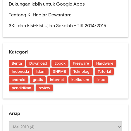
Dukungan lebih untuk Google Apps
Tentang Ki Hadjar Dewantara
SKL dan kisi-kisi Ujian Sekolah - TIK 2014/2015
Kategori
Berita
Download
Ebook
Freeware
Hardware
Indonesia
Islam
SNPMB
Teknologi
Tutorial
android
gratis
internet
kurikulum
linux
pendidikan
review
Arsip