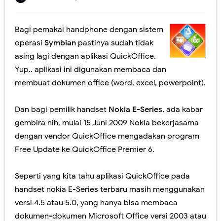
Peluncuran SNPMB Tahun 2024, yuk intip informasinya.
Jangan lewatkan! Pendaftaran Sekolah Kedinasan tahun 2023 akan Segera Dibuka
Bagi pemakai handphone dengan sistem
operasi
Symbian
pastinya sudah tidak
Yuk! Simak Cara Melihat Pengumuman Hasil SNBP 2023
asing lagi dengan aplikasi QuickOffice.
Panduan Pemilihan Mata Pelajaran Pilihan pada Kurikulum Merdeka
Yup.. aplikasi ini digunakan membaca dan
membuat dokumen office (word, excel, powerpoint).
Ada yang Berbeda dengan PDSS Tahun 2021
Dan bagi pemilik handset
Nokia E-Series
, ada kabar
Video Penjelasan dan Simulasi AKM Dengan Model MSAT
gembira nih, mulai 15 Juni 2009 Nokia bekerjasama
Sosialisasi Asesmen Nasional SMA Negeri Kabupaten Jember
dengan vendor QuickOffice mengadakan program
Free Update ke QuickOffice Premier 6.
Peresmian Kebijakan Bantuan Kuota Internet Kemdikbud Tahun 2020
Fitur Baru Google Meet dan Classroom (Coming soon)
Seperti yang kita tahu aplikasi QuickOffice pada
handset nokia E-Series terbaru masih menggunakan
Pelatihan Pelaksanaan USBN SMA Tahun 2019
versi 4.5 atau 5.0, yang hanya bisa membaca
Workshop Membangun LMS Sekolah MKKS SMA Negeri Kab. Jember Th. 2017
dokumen-dokumen Microsoft Office versi 2003 atau