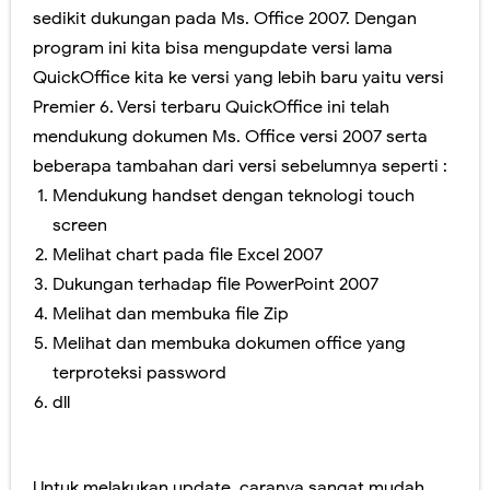
sedikit dukungan pada Ms. Office 2007. Dengan
Perubahan Bentuk Rapor Untuk SKS, Perlu Dikoreksi Lagi.
program ini kita bisa mengupdate versi lama
Panduan Penilaian SMA edisi November 2016. Layout Rapor Berubah Lagi, Iya Lagi
QuickOffice kita ke versi yang lebih baru yaitu versi
Premier 6. Versi terbaru QuickOffice ini telah
Pilkada Rasa Pilpres. Sedikit Pendapat Saya Mengenai Pilgub DKI
mendukung dokumen Ms. Office versi 2007 serta
beberapa tambahan dari versi sebelumnya seperti :
Pelatihan Penggunaan Soal-soal berbasis LMS di SMAN 1 Jember
Mendukung handset dengan teknologi touch
Ragu dengan Qur'an Digital? Cobalah Aplikasi Qur'an Kemenag
screen
Melihat chart pada file Excel 2007
Jumat, 7 Agustus
Dukungan terhadap file PowerPoint 2007
Melihat dan membuka file Zip
Melihat dan membuka dokumen office yang
terproteksi password
dll
Untuk melakukan update, caranya sangat mudah