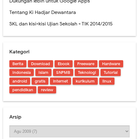
Dukungan lebih untuk Google Apps
Tentang Ki Hadjar Dewantara
SKL dan kisi-kisi Ujian Sekolah - TIK 2014/2015
Kategori
Berita
Download
Ebook
Freeware
Hardware
Indonesia
Islam
SNPMB
Teknologi
Tutorial
android
gratis
internet
kurikulum
linux
pendidikan
review
Arsip