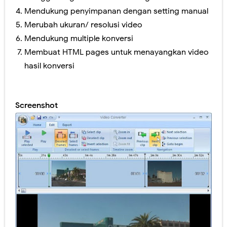
Mendukung penyimpanan dengan setting manual
Panduan Penilaian SMA edisi November 2016. Layout Rapor Berubah Lagi, Iya Lagi
Merubah ukuran/ resolusi video
Mendukung multiple konversi
Pilkada Rasa Pilpres. Sedikit Pendapat Saya Mengenai Pilgub DKI
Membuat HTML pages untuk menayangkan video
Pelatihan Penggunaan Soal-soal berbasis LMS di SMAN 1 Jember
hasil konversi
Ragu dengan Qur'an Digital? Cobalah Aplikasi Qur'an Kemenag
Hari Ini Pendaftaran Sekolah Kedinasan 2025 Mulai Dibuka, Cek Alur dan Persiapannya di Sini!
Screenshot
Sabtu, 8 Agustus