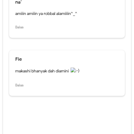
na'
amiiin amiiin ya robbal alamiiiin^_^
Balas
Fie
makashi bhanyak dah diamini
Balas