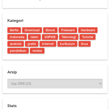
Kategori
Berita
Download
Ebook
Freeware
Hardware
Indonesia
Islam
SNPMB
Teknologi
Tutorial
android
gratis
internet
kurikulum
linux
pendidikan
review
Arsip
Stats