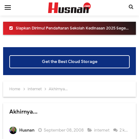
Siapkan Dirimu! Pendaftaran Sekolah Kedinasan 2025 Segera Dibuka
Cara Melihat Pengumuman Hasil UTBK SNBT 2025, Link dan Laman Mirrornya.
Yuk ikuti Konferensi Pers Pengumuman SNBT 2025
Get the Best Cloud Storage
Simak Cara Melihat Pengumuman Hasil SNBP tahun 2025
Informasi SNPMB tahun 2025, apa saja perubahannya?
Home
internet
Akhirnya...
Jangan sampai ketinggalan, hari ini akan diluncurkan sistem SNPMB 2025
Yuk Ikuti Peluncuran Erapor SMA versi 2024 dari Direktorat SMA Kemdikbud
Akhirnya...
Cara Melihat Pengumuman Hasil UTBK SNBT 2024, Link dan Jadwalnya
Husnan
September 08, 2008
internet
2 komentar
Peluncuran SNPMB Tahun 2024, yuk intip informasinya.