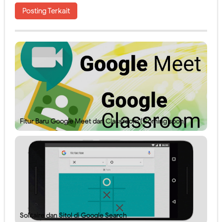
Posting Terkait
Panduan Penilaian SMA edisi November 2016. Layout Rapor Berubah Lagi, Iya Lagi
Pilkada Rasa Pilpres. Sedikit Pendapat Saya Mengenai Pilgub DKI
Pelatihan Penggunaan Soal-soal berbasis LMS di SMAN 1 Jember
Ragu dengan Qur'an Digital? Cobalah Aplikasi Qur'an Kemenag
Hari Ini Pendaftaran Sekolah Kedinasan 2025 Mulai Dibuka, Cek Alur dan Persiapannya di Sini!
Ahad, 9 Agustus
Fitur Baru Google Meet dan Classroom (Coming soon)
Solitaire dan Sitol di Google Search